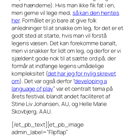
med hænderne). Hvis man ikke fik fat i en,
men gerne vil lege med,
så kan den hentes
her
. Formålet er jo bare at give folk
anledninger til at snakke om leg, for det er et
godt sted at starte, hvis man vil forstå
legens væsen. Det kan forekomme banalt,
men vi snakker for lidt om leg, og derfor er vi
sjældent gode nok til at sætte ord på, der
formår at indfange legens umådelige
kompleksitet (
det har jeg for nylig skrevet
om
). Det var også derfor “
developing a
language of play
” var et centralt tema på
årets festival, blandt andet faciliteret af
Stine Liv Johansen, AU, og Helle Marie
Skovbjerg, AAU.
[/et_pb_text][et_pb_image
admin_label=”Flipflap”