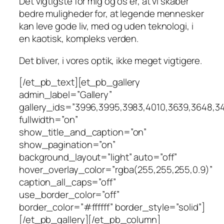
Det vigtigste for mig og os er, at vi skaber
bedre muligheder for, at legende mennesker
kan leve gode liv, med og uden teknologi, i
en kaotisk, kompleks verden.
Det bliver, i vores optik, ikke meget vigtigere.
[/et_pb_text][et_pb_gallery
admin_label=”Gallery”
gallery_ids=”3996,3995,3983,4010,3639,3648,3
fullwidth=”on”
show_title_and_caption=”on”
show_pagination=”on”
background_layout=”light” auto=”off”
hover_overlay_color=”rgba(255,255,255,0.9)”
caption_all_caps=”off”
use_border_color=”off”
border_color=”#ffffff” border_style=”solid”]
[/et_pb_gallery][/et_pb_column]