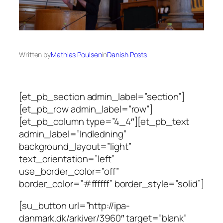
Written by
Mathias Poulsen
in
Danish Posts
[et_pb_section admin_label=”section”]
[et_pb_row admin_label=”row”]
[et_pb_column type=”4_4″][et_pb_text
admin_label=”Indledning”
background_layout=”light”
text_orientation=”left”
use_border_color=”off”
border_color=”#ffffff” border_style=”solid”]
[su_button url=”http://ipa-
danmark.dk/arkiver/3960″ target=”blank”