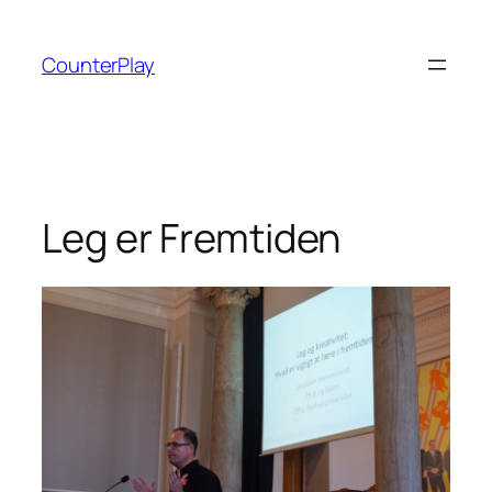
Skip
to
CounterPlay
content
Leg er Fremtiden