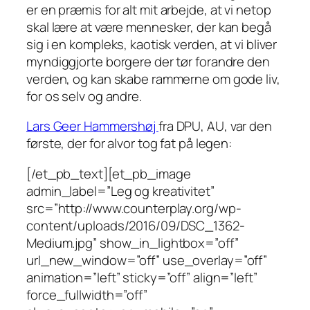
er en præmis for
alt
mit arbejde, at vi netop
skal lære at være mennesker, der kan begå
sig i en kompleks, kaotisk verden, at vi bliver
myndiggjorte borgere der tør forandre den
verden, og kan skabe rammerne om gode liv,
for os selv og andre.
Lars Geer Hammershøj
fra DPU, AU, var den
første, der for alvor tog fat på legen:
[/et_pb_text][et_pb_image
admin_label=”Leg og kreativitet”
src=”http://www.counterplay.org/wp-
content/uploads/2016/09/DSC_1362-
Medium.jpg” show_in_lightbox=”off”
url_new_window=”off” use_overlay=”off”
animation=”left” sticky=”off” align=”left”
force_fullwidth=”off”