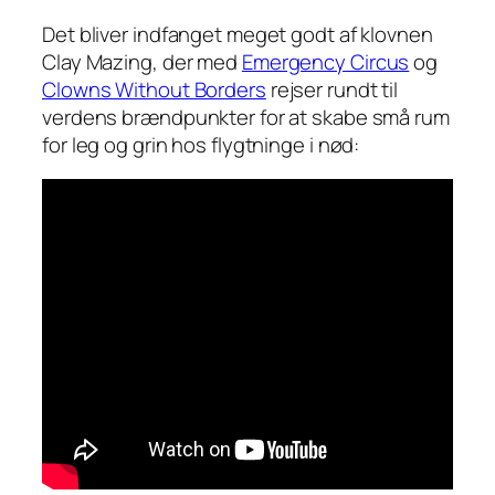
Det bliver indfanget meget godt af klovnen
Clay Mazing, der med
Emergency Circus
og
Clowns Without Borders
rejser rundt til
verdens brændpunkter for at skabe små rum
for leg og grin hos flygtninge i nød: