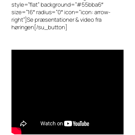
style=”flat” background=”#55bba6″
size=”16″ radius=”0″ icon=”icon: arrow-
right”]Se præsentationer & video fra
høringen[/su_button]