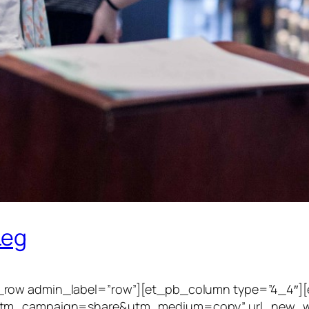
Leg
b_row admin_label=”row”][et_pb_column type=”4_4″]
/?utm_campaign=share&utm_medium=copy” url_new_w