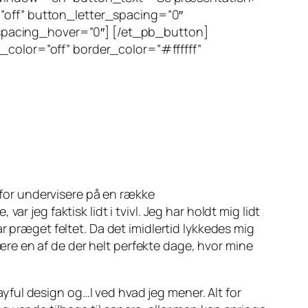
”off” button_letter_spacing=”0″
spacing_hover=”0″] [/et_pb_button]
_color=”off” border_color=”#ffffff”
m for undervisere på en række
 jeg faktisk lidt i tvivl. Jeg har holdt mig lidt
ar præget feltet. Da det imidlertid lykkedes mig
 være en af de der helt perfekte dage, hvor mine
layful design og…I ved hvad jeg mener. Alt for