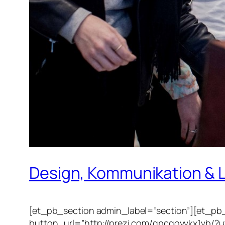
Design, Kommunikation & 
[et_pb_section admin_label=”section”][et_p
button_url=”http://prezi.com/gpcqoyvkx1vb