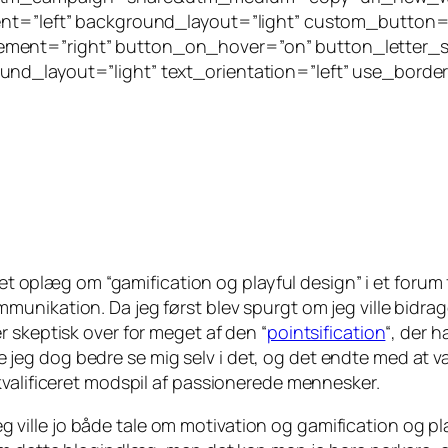
ment=”left” background_layout=”light” custom_button=
ement=”right” button_on_hover=”on” button_letter_
nd_layout=”light” text_orientation=”left” use_border
e et oplæg om “gamification og playful design” i et foru
kation. Da jeg først blev spurgt om jeg ville bidrage, var
 skeptisk over for meget af den “
pointsification
“, der h
unne jeg dog bedre se mig selv i det, og det endte med at
kvalificeret modspil af passionerede mennesker.
 jeg ville jo både tale om motivation og gamification og p