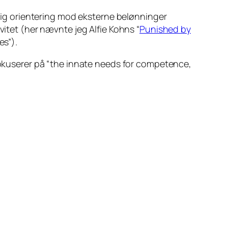
sidig orientering mod eksterne belønninger
vitet (her nævnte jeg Alfie Kohns “
Punished by
es”).
fokuserer på “the innate needs for competence,