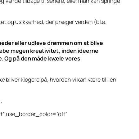
 vende tilbage til senere, eller man kan springe
et og usikkerhed, der præger verden (bl.a.
heder eller udleve drømmen om at blive
dræbe megen kreativitet, inden ideerne
ære. Og på den måde kvæle vores
kke bliver klogere på, hvordan vi kan være til i en
.
ft” use_border_color=”off”