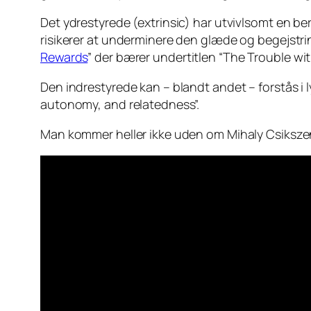
Det ydrestyrede (extrinsic) har utvivlsomt en be
risikerer at underminere den glæde og begejstring
Rewards
” der bærer undertitlen “The Trouble with
Den indrestyrede kan – blandt andet – forstås i l
autonomy, and relatedness”.
Man kommer heller ikke uden om Mihaly Csikszent