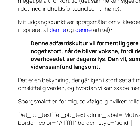
meget på alt for kort tid (det samme kan siges o
i det med indholdsfortegnelsen til højre).
Mit udgangspunkt var spørgsmålet om vi klæder 
inspireret af
denne
og
denne
artikel):
Denne adfærdskultur vil formentlig gøre
noget stort, når de bliver voksne, fordi 
overhovedet ser dagens lys. Den vil, som
videnssamfund langsomt.
Det er en bekymring, der går igen i stort set alt mi
omskiftelig verden, og hvordan vi kan skabe men
Spørgsmålet er, for mig, selvfølgelig hvilken rol
[/et_pb_text][et_pb_text admin_label=”Motivat
border_color=”#ffffff” border_style=”solid”]