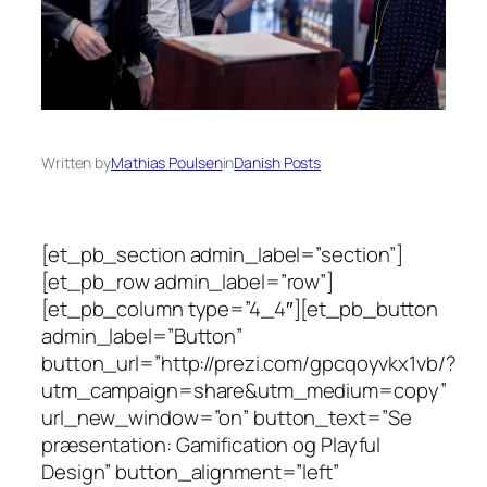
Written by
Mathias Poulsen
in
Danish Posts
[et_pb_section admin_label=”section”]
[et_pb_row admin_label=”row”]
[et_pb_column type=”4_4″][et_pb_button
admin_label=”Button”
button_url=”http://prezi.com/gpcqoyvkx1vb/?
utm_campaign=share&utm_medium=copy”
url_new_window=”on” button_text=”Se
præsentation: Gamification og Playful
Design” button_alignment=”left”