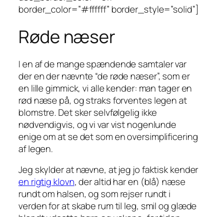
border_color=”#ffffff” border_style=”solid”]
Røde næser
I en af de mange spændende samtaler var
der en der nævnte “de røde næser”, som er
en lille gimmick, vi alle kender: man tager en
rød næse på, og straks forventes legen at
blomstre. Det sker selvfølgelig ikke
nødvendigvis, og vi var vist nogenlunde
enige om at se det som en oversimplificering
af legen.
Jeg skylder at nævne, at jeg jo faktisk kender
en rigtig klovn
, der altid har en (blå) næse
rundt om halsen, og som rejser rundt i
verden for at skabe rum til leg, smil og glæde