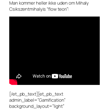
Man kommer heller ikke uden om Mihaly
Csikszentmihalyis “flow teori”:
[/et_pb_text][et_pb_text
admin_label=”Gamification”
background_layout=”light”