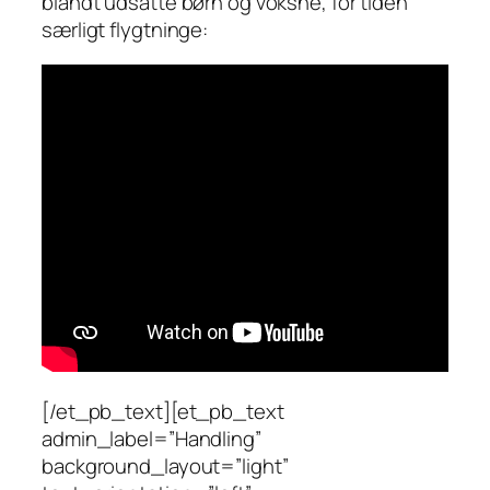
blandt udsatte børn og voksne, for tiden
særligt flygtninge:
[/et_pb_text][et_pb_text
admin_label=”Handling”
background_layout=”light”