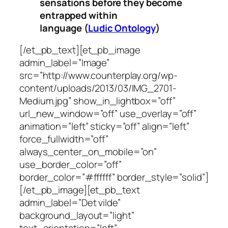
sensations before they become
entrapped within
language
(
Ludic Ontology
)
[/et_pb_text][et_pb_image
admin_label=”Image”
src=”http://www.counterplay.org/wp-
content/uploads/2013/03/IMG_2701-
Medium.jpg” show_in_lightbox=”off”
url_new_window=”off” use_overlay=”off”
animation=”left” sticky=”off” align=”left”
force_fullwidth=”off”
always_center_on_mobile=”on”
use_border_color=”off”
border_color=”#ffffff” border_style=”solid”]
[/et_pb_image][et_pb_text
admin_label=”Det vilde”
background_layout=”light”