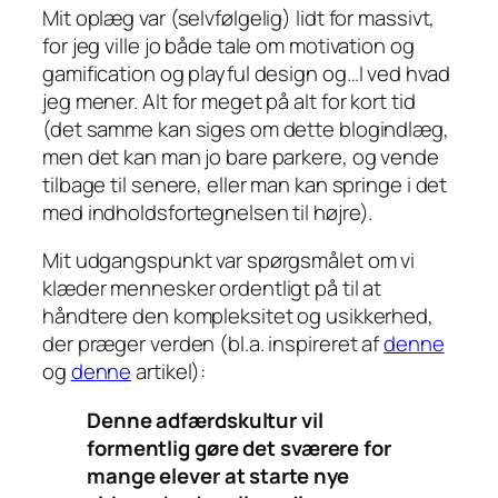
Mit oplæg var (selvfølgelig) lidt for massivt,
for jeg ville jo både tale om motivation og
gamification og playful design og…I ved hvad
jeg mener. Alt for meget på alt for kort tid
(det samme kan siges om dette blogindlæg,
men det kan man jo bare parkere, og vende
tilbage til senere, eller man kan springe i det
med indholdsfortegnelsen til højre).
Mit udgangspunkt var spørgsmålet om vi
klæder mennesker ordentligt på til at
håndtere den kompleksitet og usikkerhed,
der præger verden (bl.a. inspireret af
denne
og
denne
artikel):
Denne adfærdskultur vil
formentlig gøre det sværere for
mange elever at starte nye